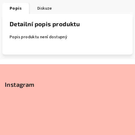
Popis
Diskuze
Detailní popis produktu
Popis produktu není dostupný
Z
á
p
Instagram
a
t
í