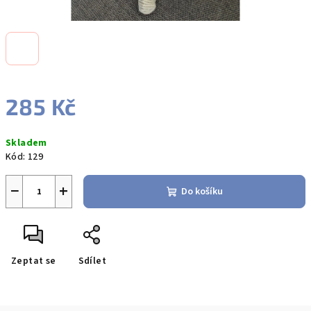
285 Kč
Měrná
Skladem
cena:
Kód:
129
−
+
Do košíku
Zeptat se
Sdílet