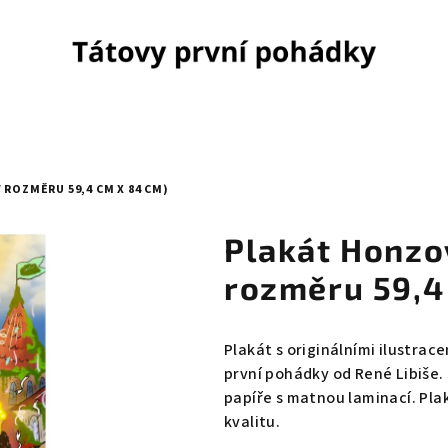
ROZMĚRU 59,4 CM X 84 CM)
Plakát Honzo
rozměru 59,4
Plakát s originálními ilustrace
první pohádky od René Libiše.
papíře s matnou laminací. Pla
kvalitu.