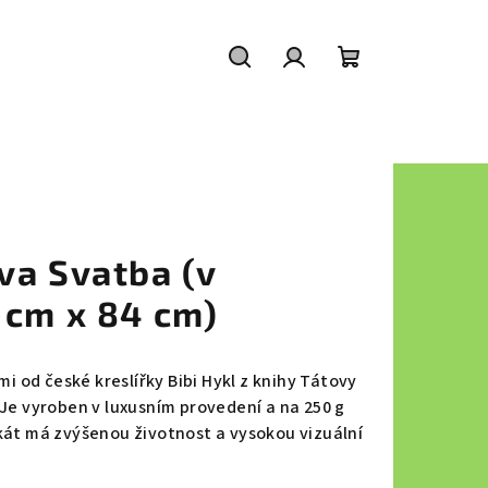
Hledat
Přihlášení
Nákupní
košík
va Svatba (v
 cm x 84 cm)
mi od české kreslířky Bibi Hykl z knihy Tátovy
 Je vyroben v luxusním provedení a na 250 g
kát má zvýšenou životnost a vysokou vizuální