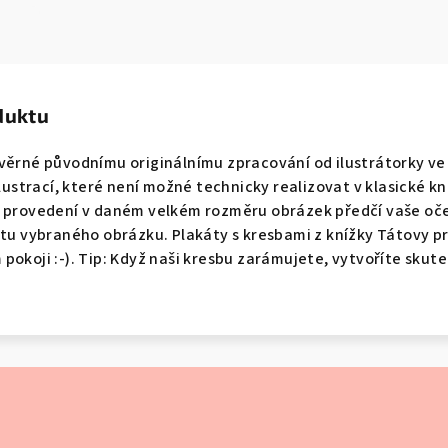
duktu
 věrné původnímu originálnímu zpracování od ilustrátorky v
ilustrací, které není možné technicky realizovat v klasické k
o provedení v daném velkém rozměru obrázek předčí vaše oče
átu vybraného obrázku. Plakáty s kresbami z knížky Tátovy pr
okoji :-). Tip: Když naši kresbu zarámujete, vytvoříte skuteč