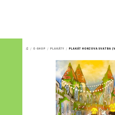
Přejít
na
obsah
/
E-SHOP
/
PLAKÁTY
/
PLAKÁT HONZOVA SVATBA (V 
DOMŮ