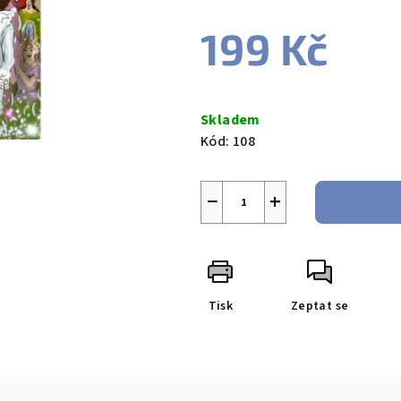
199 Kč
Měrná
cena:
Skladem
Kód:
108
−
+
Tisk
Zeptat se