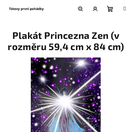
Přejít
na
obsah
Nákupní
Hledat
Přihlášení
Plakát Princezna Zen (v
košík
rozměru 59,4 cm x 84 cm)