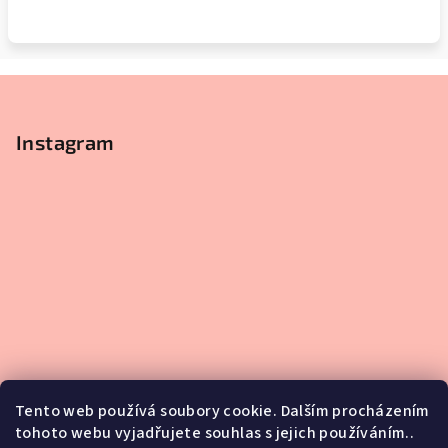
Z
á
p
Instagram
a
t
í
Tento web používá soubory cookie. Dalším procházením
tohoto webu vyjadřujete souhlas s jejich používáním..