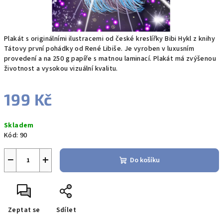
Plakát s originálními ilustracemi od české kreslířky Bibi Hykl z knihy
Tátovy první pohádky od René Libiše. Je vyroben v luxusním
provedení a na 250 g papíře s matnou laminací. Plakát má zvýšenou
životnost a vysokou vizuální kvalitu.
199 Kč
Měrná
Skladem
cena:
Kód:
90
−
+
Do košíku
Zeptat se
Sdílet